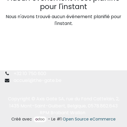
pour l'instant
Nous n'avons trouvé aucun événement planifié pour
l'instant.
+32 10 750 600
accueil@the-gate.be
Copyright © Axis Gate SA, rue du Fond Cattelain, 2,
1435 Mont-Saint-Guibert, Belgique, 0578.862.643
RPM Brabant Wallon
Créé avec
- Le #1
Open Source eCommerce