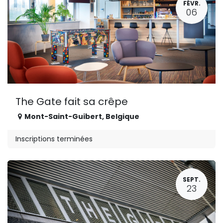
FÉVR.
06
The Gate fait sa crêpe
Mont-Saint-Guibert
,
Belgique
Inscriptions terminées
SEPT.
23